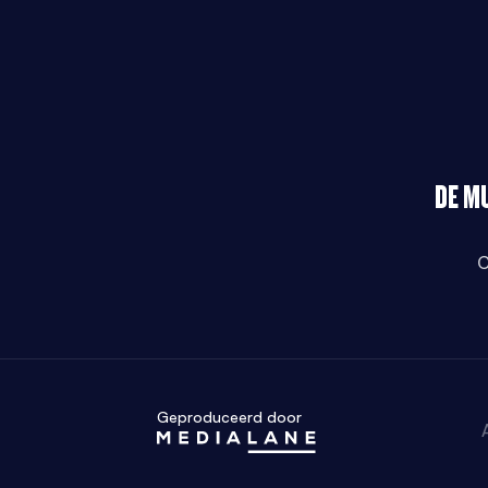
DE M
C
Geproduceerd door