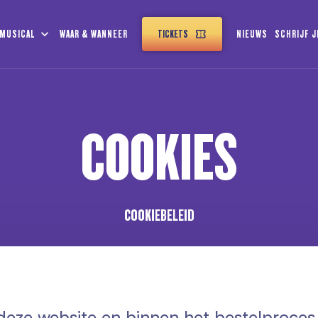
 MUSICAL
WAAR & WANNEER
TICKETS
NIEUWS
SCHRIJF J
COOKIES
COOKIEBELEID
eze website en binnen het bestelproces