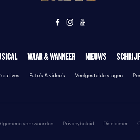
USICAL
WAAR & WANNEER
NIEUWS
SCHRIJF
reatives
Foto’s & video’s
Veelgestelde vragen
Pe
Algemene voorwaarden
Privacybeleid
Disclaimer
C