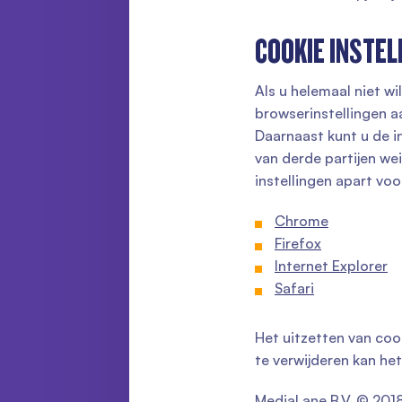
COOKIE INSTEL
Als u helemaal niet w
browserinstellingen a
Daarnaast kunt u de i
van derde partijen wei
instellingen apart vo
Chrome
Firefox
Internet Explorer
Safari
Het uitzetten van cook
te verwijderen kan het
MediaLane B.V. © 201