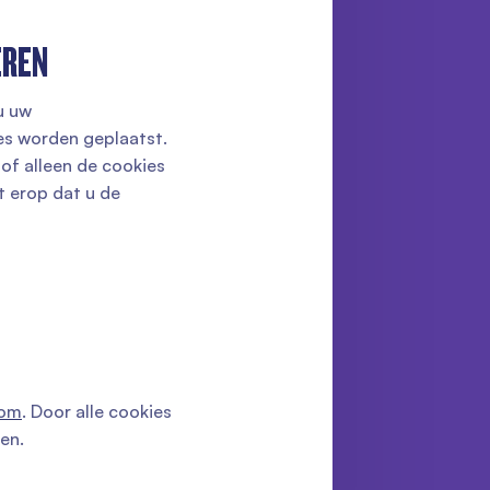
EREN
u uw
es worden geplaatst.
of alleen de cookies
et erop dat u de
com
. Door alle cookies
en.