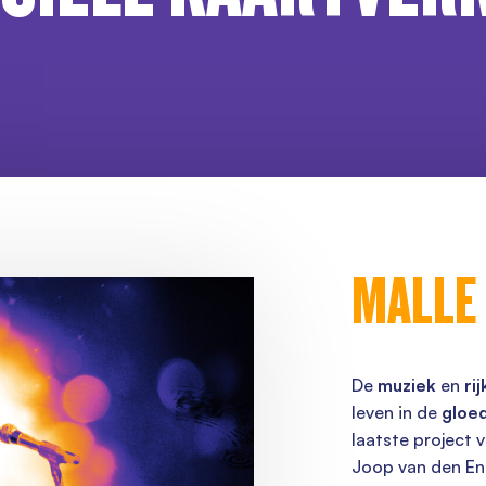
MALLE
De
muziek
en
ri
leven in de
gloe
laatste project 
Joop van den E