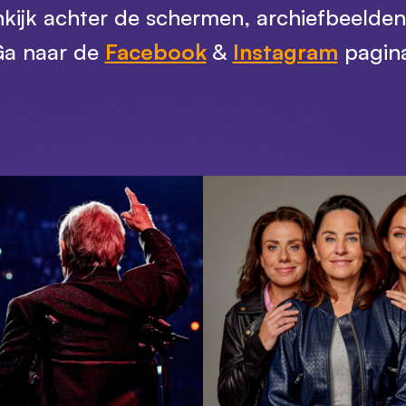
nkijk achter de schermen, archiefbeelde
a naar de
Facebook
&
Instagram
pagin