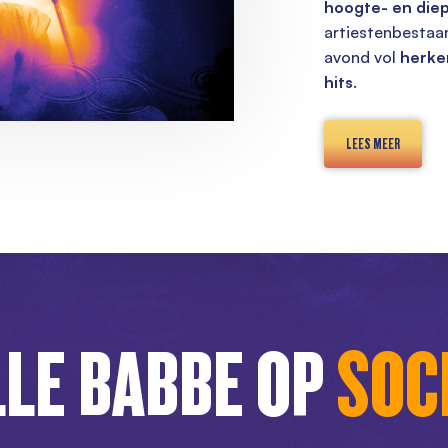
hoogte- en die
artiestenbestaan
avond vol
herke
hits
.
LEES MEER
LE BABBE OP
SOC