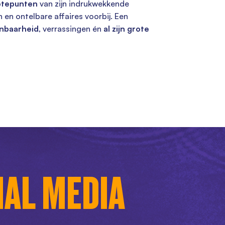
ptepunten
van zijn indrukwekkende
 en ontelbare affaires voorbij. Een
nbaarheid
, verrassingen én
al zijn grote
IAL MEDIA