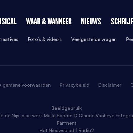
USICAL
WAAR & WANNEER
NIEUWS
SCHRIJF
reatives
Foto’s & video’s
Veelgestelde vragen
Pe
Algemene voorwaarden
Privacybeleid
Disclaimer
C
Beeldgebruik
b de Nijs in artwork Malle Babbe: © Claude Vanheye Fotogra
Partners
Het Nieuwsblad | Radio2