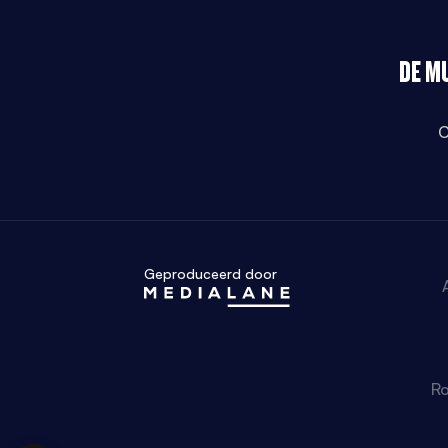
DE M
C
Geproduceerd door
Ro