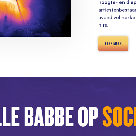
hoogte- en die
artiestenbestaan
avond vol
herke
hits
.
LEES MEER
LE BABBE OP
SOC