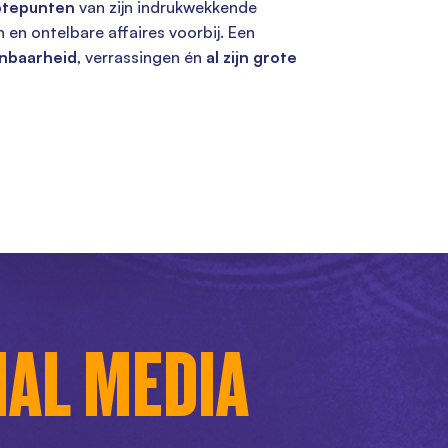
ptepunten
van zijn indrukwekkende
 en ontelbare affaires voorbij. Een
nbaarheid
, verrassingen én
al zijn grote
IAL MEDIA