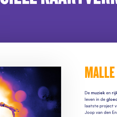
MALLE
De
muziek
en
ri
leven in de
gloe
laatste project 
Joop van den E