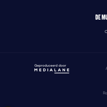
DE M
C
Geproduceerd door
Ro