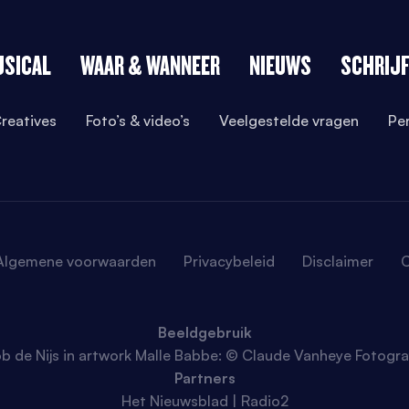
USICAL
WAAR & WANNEER
NIEUWS
SCHRIJF
reatives
Foto’s & video’s
Veelgestelde vragen
Pe
Algemene voorwaarden
Privacybeleid
Disclaimer
C
Beeldgebruik
b de Nijs in artwork Malle Babbe: © Claude Vanheye Fotogra
Partners
Het Nieuwsblad | Radio2