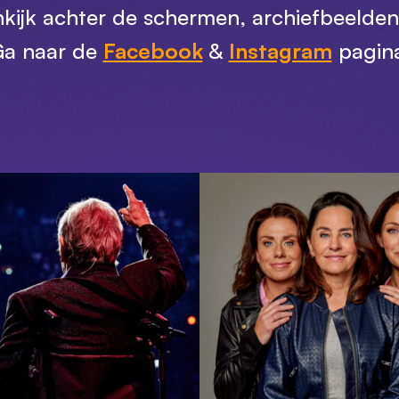
nkijk achter de schermen, archiefbeelde
a naar de
Facebook
&
Instagram
pagin