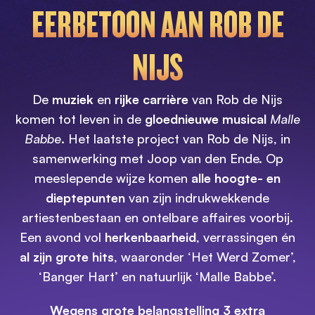
EERBETOON AAN ROB DE
NIJS
De
muziek
en
rijke carrière
van Rob de Nijs
komen tot leven in de
gloednieuwe musical
Malle
Babbe
. Het laatste project van Rob de Nijs, in
samenwerking met Joop van den Ende. Op
meeslepende wijze komen
alle hoogte- en
dieptepunten
van zijn indrukwekkende
artiestenbestaan en ontelbare affaires voorbij.
Een avond vol
herkenbaarheid
, verrassingen én
al zijn grote hits
, waaronder ‘Het Werd Zomer’,
‘Banger Hart’ en natuurlijk ‘Malle Babbe’.
Wegens grote belangstelling 3 extra