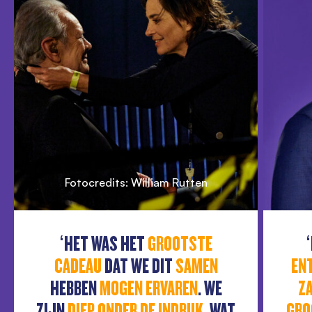
Fotocredits: William Rutten
‘HET WAS HET
GROOTSTE
CADEAU
DAT WE DIT
SAMEN
EN
HEBBEN
MOGEN ERVAREN
. WE
Z
ZIJN
DIEP ONDER DE INDRUK
, WAT
GRO