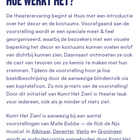
HOE WERKT HET?
De theaterervaring begint al thuis met een introductie
over het decor en de kostuums. Voorafgaand aan de
voorstelling wordt er een speciale meet & feel
georganiseerd, waarbij de bezoekers met een visuele
beperking het decor en kostuums kunnen voelen en/of
van dichtbij kunnen zien. Daarnaast ontmoeten ze ook
de cast van tevoren om zo kennis te maken met hun
stemmen. Tijdens de voorstelling hoor je live
beeldbeschrijving door de aanwezige blindentolk via
een koptelefoon. Zo mis je niets van de voorstelling!
Door dit initiatief van Komt Het Zien! is theater leuk
voor iedereen, óók als je minder of niets ziet.
Komt Het Zien! is aanwezig bij aan aantal
voorstellingen van
Malle Babbe – de Rob de Nijs
musical
. In
Alkmaar
,
Deventer
,
Venlo
én
Groningen
wordt er audiodescriptie aangeboden door Komt Het